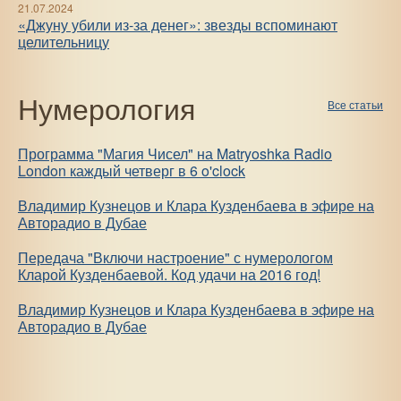
21.07.2024
«Джуну убили из-за денег»: звезды вспоминают
целительницу
Нумерология
Все статьи
Программа "Магия Чисел" на Matryoshka Radio
London каждый четверг в 6 o'clock
Владимир Кузнецов и Клара Кузденбаева в эфире на
Авторадио в Дубае
Передача "Включи настроение" с нумерологом
Кларой Кузденбаевой. Код удачи на 2016 год!
Владимир Кузнецов и Клара Кузденбаева в эфире на
Авторадио в Дубае