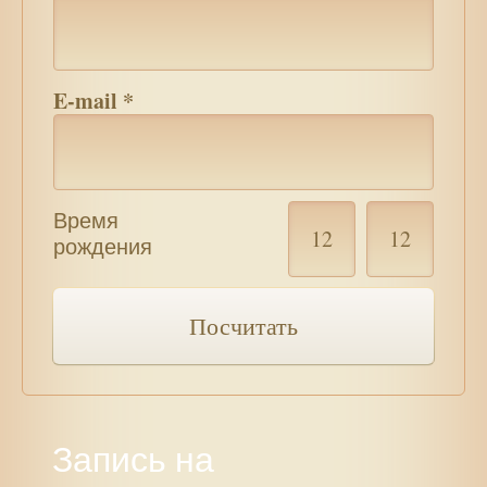
E-mail
*
Мину
Время
Время
рожд
рождения
рождения
*
*
Посчитать
Запись на