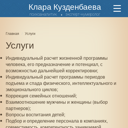
Перейти
Клара Кузденбаева
Пока
к
мен
основному
психоаналитик
эксперт-нумеролог
содержанию
Главная
Услуги
Услуги
Индивидуальный расчет жизненной программы
человека, его предназначение и потенциал, с
возможностью дальнейшей корректировки;
Индивидуальный расчет программы периодов
подъема и спада физического, интеллектуального и
эмоционального циклов;
Коррекция семейных отношений;
Взаимоотношение мужчины и женщины (выбор
партнеров);
Вопросы воспитания детей;
Подбор и определение персонала в компаниях,
совместимость, компетентность занимаемой