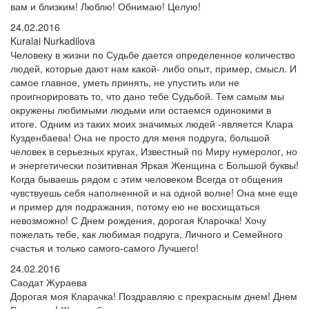
вам и близким! Люблю! Обнимаю! Целую!
24.02.2016
Kuralai Nurkadilova
Человеку в жизни по Судьбе дается определенное количество
людей, которые дают нам какой- либо опыт, пример, смысл. И
самое главное, уметь принять, не упустить или не
проигнорировать то, что дано тебе Судьбой. Тем самым мы
окружены любимыми людьми или остаемся одинокими в
итоге. Одним из таких моих значимых людей -является Клара
Кузденбаева! Она не просто для меня подруга, большой
человек в серьезных кругах, Известный по Миру нумеролог, но
и энергетически позитивная Яркая Женщина с Большой буквы!
Когда бываешь рядом с этим человеком Всегда от общения
чувствуешь себя наполненной и на одной волне! Она мне еще
и пример для подражания, потому ею не восхищаться
невозможно! С Днем рождения, дорогая Кларочка! Хочу
пожелать тебе, как любимая подруга, Личного и Семейного
счастья и только самого-самого Лучшего!
24.02.2016
Саодат Жураева
Дорогая моя Кларачка! Поздравляю с прекрасным днем! Днем