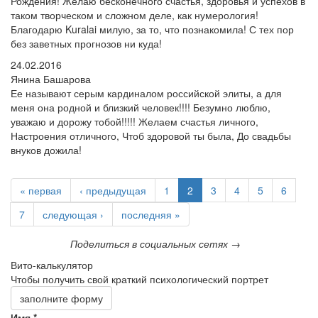
Рождения! Желаю бесконечного счастья, здоровья и успехов в
таком творческом и сложном деле, как нумерология!
Благодарю Kuralai милую, за то, что познакомила! С тех пор
без заветных прогнозов ни куда!
24.02.2016
Янина Башарова
Ее называют серым кардиналом российской элиты, а для
меня она родной и близкий человек!!!! Безумно люблю,
уважаю и дорожу тобой!!!!! Желаем счастья личного,
Настроения отличного, Чтоб здоровой ты была, До свадьбы
внуков дожила!
« первая
‹ предыдущая
1
2
3
4
5
6
7
следующая ›
последняя »
Поделиться в социальных сетях →
Вито-калькулятор
Чтобы получить свой краткий психологический портрет
заполните форму
Имя
*