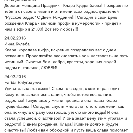
Дорогая женщина Праздник - Клара Кузденбаева! Поздравляю
тебя и от своего имени и от имени всех радиослушателей
"Русское радио" С Днём Рождения!!! Сегодня в свой День
рождения Клара - великий профи в нумерологии - придёт к
нам в эфир в 21.00! Вот это любовь!!!
24.02.2016
Инна Кулеба
Клара, королева цифр, искренне поздравляю вас с днем
рождения. Продолжайте вдохновлять нас и наставлять на путь
истинный. Счастья Вам, добра, красоты, хороших людей
рядом и, конечно, ЛЮБВИ!
24.02.2016
Farida Batyrbayeva
Удивительна эта жизнь! С кем то сводит, с кем то разводит!
Кому то посылает испытания, чтобы потом восполнить
радостью! Такую школу жизни прошла и она, наша Клара
Кузденбаева ! Сегодня, спустя много лет с того времени, как
она покинула страну без гроша, утекло много воды! И она
стала успешной, счастливой! И она знает цену этим утратам и
радости! С днём рождения, Клара! Живите долго и будьте
счастливы! Любви вам обоюдной и пусть ваша слава помогает