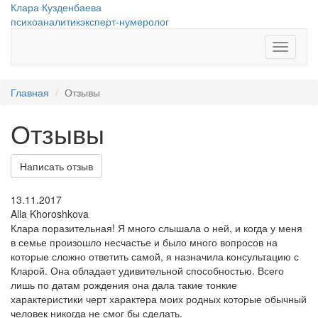
Перейти к основному содержанию
Клара Кузденбаева
психоаналитик
эксперт-нумеролог
Показат
меню
Главная
Отзывы
Отзывы
Написать отзыв
13.11.2017
Alla Khoroshkova
Клара поразительная! Я много слышала о ней, и когда у меня
в семье произошло несчастье и было много вопросов на
которые сложно ответить самой, я назначила консультацию с
Кларой. Она обладает удивительной способностью. Всего
лишь по датам рождения она дала такие тонкие
характеристики черт характера моих родных которые обычный
человек никогда не смог бы сделать.