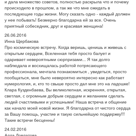
и дала множество советов, полностью раскрыла что и почему
происходило в прошлом, а так же что мне ожидать в
последующие годы жизни. Могу сказать одно - каждый должен
у нее побывать! Безмерно благодарна ей за все. Очень
приятный собеседник, друг и красивая женщина!
26.06.2016
Инна Щербакова
Про космическую встречу. Когда веришь, ценишь и живешь с
открытым сердцем, Вселенная тебя просто балует и
одаривает невероятными сюрпризами... Я так долго
наблюдала и восхищалась работой потрясающего
профессионала, мечтала познакомиться , увидеться, просто
пообщаться, мне было невероятно интересно как работает
нумерология, и, кто то свыше просто дал мне это на ладошке!
Клара Кузденбаева, Вы великолепная, искренняя, открытая,
светлая, с огромным добрым сердцем и желанием сделать
людей счастливыми и успешными! Наша встреча и общение
как начало моей новой жизни. Я благодарна от чистого сердца
за Вашу помощь, участие и такую сильнейшую поддержку!!!
Такие встречи бесценны!
24.02.2016
Алла Довлатова