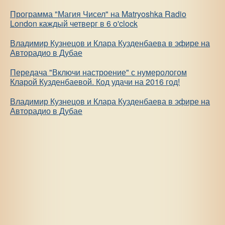
Программа "Магия Чисел" на Matryoshka Radio
London каждый четверг в 6 o'clock
Владимир Кузнецов и Клара Кузденбаева в эфире на
Авторадио в Дубае
Передача "Включи настроение" с нумерологом
Кларой Кузденбаевой. Код удачи на 2016 год!
Владимир Кузнецов и Клара Кузденбаева в эфире на
Авторадио в Дубае