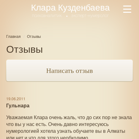
Перейти
Клара Кузденбаева
Пока
к
мен
основному
психоаналитик
эксперт-нумеролог
содержанию
Главная
Отзывы
Отзывы
Написать отзыв
19.06.2011
Гульнара
Уважаемая Клара очень жаль, что до сих пор не знала
что вы у нас есть. Очень давно интересуюсь
нумерологией хотела узнать обучаете вы в Алматы
или нет и что для этого необходимо